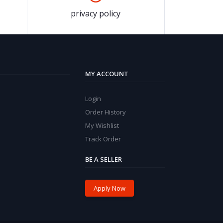
privacy policy
MY ACCOUNT
Login
Order History
My Wishlist
Track Order
BE A SELLER
Apply Now