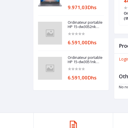
28.677,00Dhs
4
9.971,03Dhs
able convertible
Ordinateur portable OMEN by HP
Or
0 1040 G8
16-b0005nk (4C8X9EA)
(9
Ordinateur portable
HP 15-dw3052nk
(600S4EA)
6.591,00Dhs
Pro
Ordinateur portable
Logi
HP 15-dw3051nk
(600S3EA)
Oth
6.591,00Dhs
No no