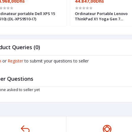
4.968,00Dhs
44.847,00Dhs
dinateur portable Dell XPS 15
Ordinateur Portable Lenovo
510) (DL-XPS9510-I7)
ThinkPad X1 Yoga Gen 7
(21CD001SFE)
duct Queries (0)
n
or
Register
to submit your questions to seller
er Questions
ne asked to seller yet