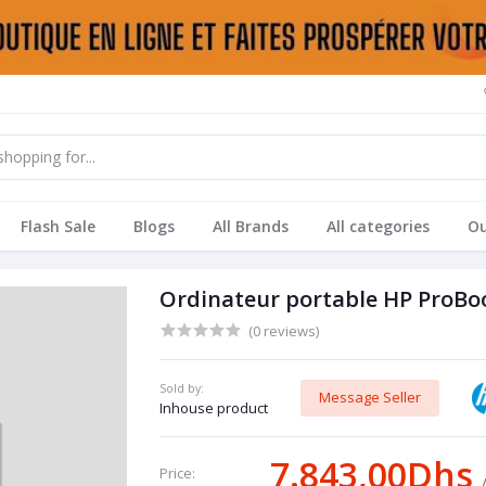
Flash Sale
Blogs
All Brands
All categories
Ou
Ordinateur portable HP ProBo
(0 reviews)
Sold by:
Message Seller
Inhouse product
7.843,00Dhs
Price: