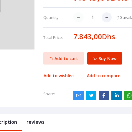
(
10
avail
Quantity:
7.843,00Dhs
Total Price:
Add to cart
Buy Now
Add to wishlist
Add to compare
Share:
cription
reviews