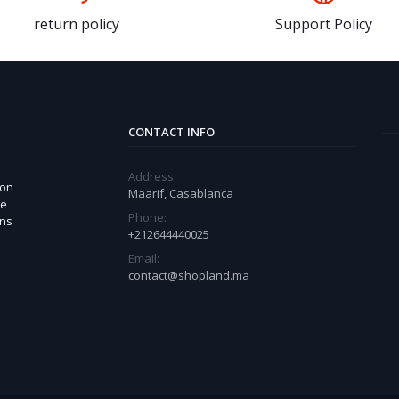
return policy
Support Policy
CONTACT INFO
Address:
 on
Maarif, Casablanca
ue
Phone:
ons
+212644440025
Email:
contact@shopland.ma