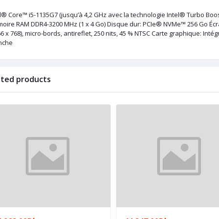
el® Core™ i5-1135G7 (jusqu’à 4,2 GHz avec la technologie Intel® Turbo Boo
oire RAM DDR4-3200 MHz (1 x 4 Go) Disque dur: PCIe® NVMe™ 256 Go Écran
6 x 768), micro-bords, antireflet, 250 nits, 45 % NTSC Carte graphique: In
nche
ated products