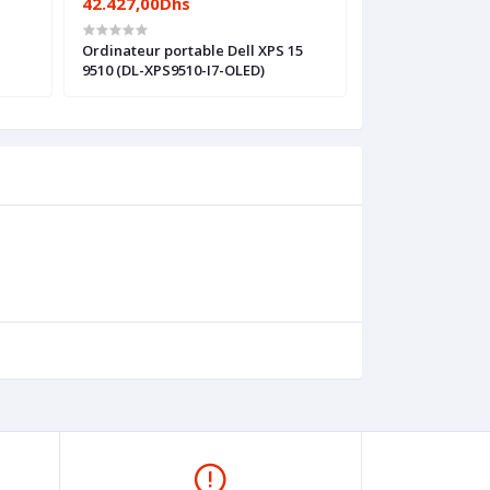
42.427,00Dhs
35.651,00Dhs
Ordinateur portable Dell XPS 15
Ordinateur port
9510 (DL-XPS9510-I7-OLED)
17.3 G8 (524Y3EA