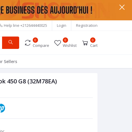
Help line
+212644440025
Login
Registration
0
0
0
Compare
Wishlist
Cart
r Sellers
ok 450 G8 (32M78EA)
/pc