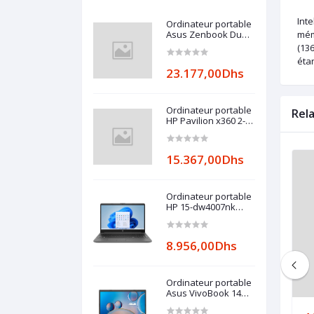
Int
Ordinateur portable
Asus Zenbook Duo
mém
UX482
(136
éta
23.177,00Dhs
Ordinateur portable
Rel
HP Pavilion x360 2-
in-1 14-
ek0000nk (6E1D2EA)
15.367,00Dhs
Ordinateur portable
HP 15-dw4007nk
(6L9K4EA)
8.956,00Dhs
Ordinateur portable
Asus VivoBook 14
R465