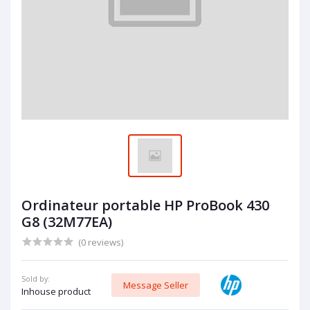
Ordinateur portable HP ProBook 430
G8 (32M77EA)
(0 reviews)
Sold by:
Message Seller
Inhouse product