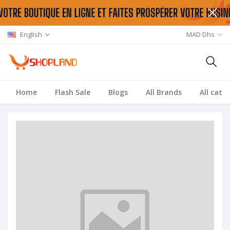
English
MAD Dhs
Home
Flash Sale
Blogs
All Brands
All cate