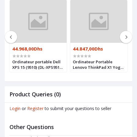
44.968,00Dhs
44.847,00Dhs
4
Ordinateur portable Dell
Ordinateur Portable
O
XPS 15 (9510) (DL-XPS9510-
Lenovo ThinkPad X1 Yoga
X
I7)
Gen 7 (21CD001SFE)
I
Product Queries (0)
Login
or
Register
to submit your questions to seller
Other Questions