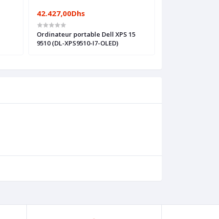
42.427,00Dhs
35.651,00Dhs
Ordinateur portable Dell XPS 15
Ordinateur port
9510 (DL-XPS9510-I7-OLED)
17.3 G8 (524Y3EA