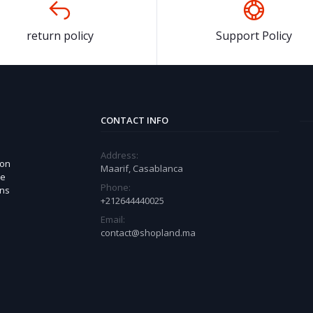
return policy
Support Policy
CONTACT INFO
Address:
 on
Maarif, Casablanca
ue
Phone:
ons
+212644440025
Email:
contact@shopland.ma