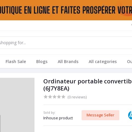
Flash Sale
Blogs
All Brands
All categories
Ou
Ordinateur portable convertib
(6J7Y8EA)
(0 reviews)
Sold by:
Message Seller
Inhouse product