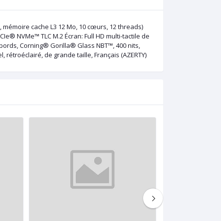
t, mémoire cache L3 12 Mo, 10 cœurs, 12 threads)
e® NVMe™ TLC M.2 Écran: Full HD multi-tactile de
o-bords, Corning® Gorilla® Glass NBT™, 400 nits,
 rétroéclairé, de grande taille, Français (AZERTY)