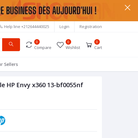
Help line
+212644440025
Login
Registration
0
0
0
Compare
Wishlist
Cart
r Sellers
le HP Envy x360 13-bf0055nf