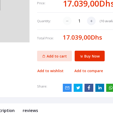
17.039,00Dh
Price:
(
10
avail
Quantity:
17.039,00Dhs
Total Price:
Add to cart
Buy Now
Add to wishlist
Add to compare
Share:
cription
reviews