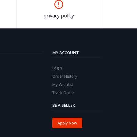
privacy policy
MY ACCOUNT
Login
Order History
My Wishlist
Track Order
BE A SELLER
Apply Now