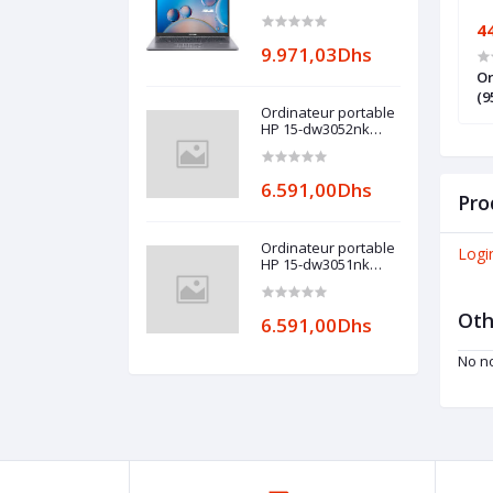
R465
28.677,00Dhs
4
9.971,03Dhs
able convertible
Ordinateur portable OMEN by HP
Or
0 1040 G8
16-b0005nk (4C8X9EA)
(9
Ordinateur portable
HP 15-dw3052nk
(600S4EA)
6.591,00Dhs
Pro
Ordinateur portable
Logi
HP 15-dw3051nk
(600S3EA)
Oth
6.591,00Dhs
No no