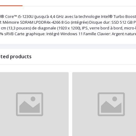
el® Core™ i5-1230U (jusqu’à 4,4 GHz avec la technologie Intel® Turbo Boos
: Mémoire SDRAM LPDDR4x-4266 8 Go (intégrée) Disque dur: SSD 512 GB PCI
 cm (13,3 pouces) de diagonale (1920 x 1200), IPS, verre bord à bord, micr
% sRVB Carte graphique: Intégré Windows 11 Famille Clavier: Argent naturel,
ated products