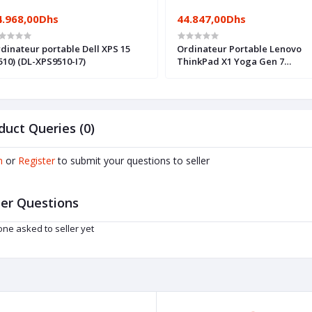
4.968,00Dhs
44.847,00Dhs
dinateur portable Dell XPS 15
Ordinateur Portable Lenovo
510) (DL-XPS9510-I7)
ThinkPad X1 Yoga Gen 7
(21CD001SFE)
duct Queries (0)
n
or
Register
to submit your questions to seller
er Questions
ne asked to seller yet