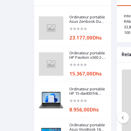
Int
Ordinateur portable
Asus Zenbook Duo
RAM
UX482
33,8
100 
23.177,00Dhs
Ordinateur portable
Rel
HP Pavilion x360 2-
in-1 14-
ek0000nk (6E1D2EA)
15.367,00Dhs
Ordinateur portable
HP 15-dw4007nk
(6L9K4EA)
8.956,00Dhs
Ordinateur portable
Asus VivoBook 14