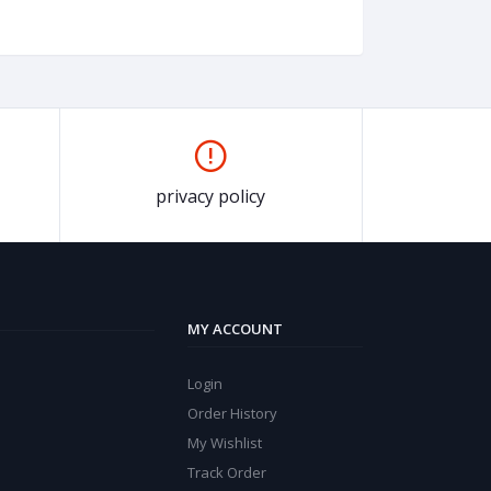
privacy policy
MY ACCOUNT
Login
Order History
My Wishlist
Track Order