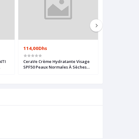
114,00Dhs
94,00Dhs
NTI
CeraVe Crème Hydratante Visage
CERAVE GEL MO
SPF50 Peaux Normales À Sèches
NORMALES À GR
40ml