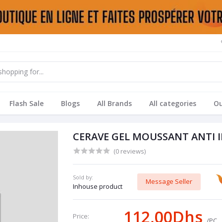
Flash Sale
Blogs
All Brands
All categories
Ou
CERAVE GEL MOUSSANT ANTI 
(0 reviews)
Sold by:
Message Seller
Inhouse product
112,00Dhs
Price:
/PC