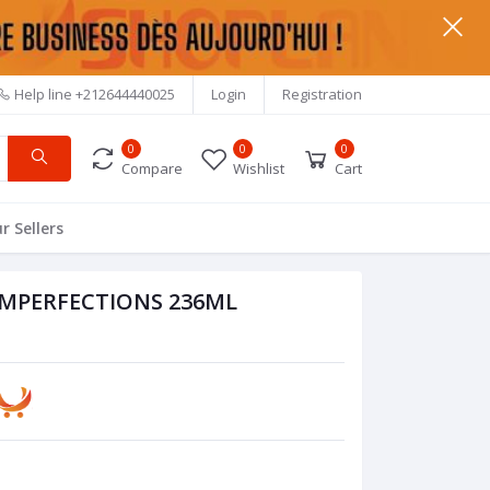
Help line
+212644440025
Login
Registration
0
0
0
Compare
Wishlist
Cart
r Sellers
IMPERFECTIONS 236ML