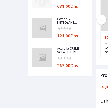
631,00Dhs
Cattier GEL
NETTOYANT
REEQUILIBRANT O%
SAVON 0% ALCOOL
200ml
121,00Dhs
127,00Dhs
1
IO 180 RECTANGLES
CERAVE GEL MOUSSANT PEAUX
LA
Acorelle CREME
CM
NORMALES À GRASSES 473ML
SOLAIRE TEINTEE
40
CLAIRE SPF50 BIO
50ML
267,00Dhs
Pro
Logi
Oth