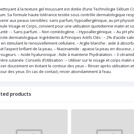
ettoyant à la texture gel moussant est dotée d’une Technologie Sébum Cont
um. Sa formule haute tolérance testée sous contrôle dermatologique respe
venir aux peaux sensibles: sans parfum, hypoallergénique, au pH physi
ule Visage et Corps, convient pour une utilisation quotidienne matin et soir
urité : – Sans parfum. – Non comédogène. – Hypoallergénique. – Au pH phi
role dermatologique. Ingrédients & Principes Actifs Clés : – 2% d’acide sal
 en stimulant le renouvellement cellulaire. – Argile blanche : aide à absor
it l’aspect brillant de la peau. – Niacinamide : apaise la peau en douceur, a
rougeurs. – Acide hyaluronique : Aide à maintenir l’hydratation. – 3 céramides
ière cutanée. Conseils d’Utilisation : – Utiliser sur le visage et corps mat
er doucement en évitant le contour des yeux – Rincer après utilisation et 
tour des yeux. En cas de contact, rincer abondamment à l’eau.
ated products