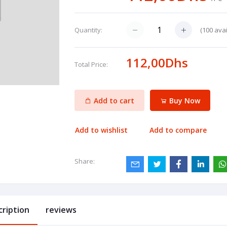
(
100
avai
Quantity:
112,00Dhs
Total Price:
Add to cart
Buy Now
Add to wishlist
Add to compare
Share:
cription
reviews