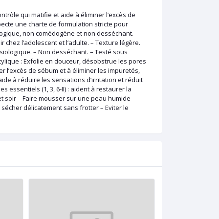
rôle qui matifie et aide à éliminer l’excès de
cte une charte de formulation stricte pour
ologique, non comédogène et non desséchant.
 chez l’adolescent et l’adulte. – Texture légère.
siologique. – Non desséchant. – Testé sous
icylique : Exfolie en douceur, désobstrue les pores
ber l’excès de sébum et à éliminer les impuretés,
ide à réduire les sensations d’irritation et réduit
 essentiels (1, 3, 6-II) : aident à restaurer la
in et soir – Faire mousser sur une peau humide –
sécher délicatement sans frotter – Eviter le