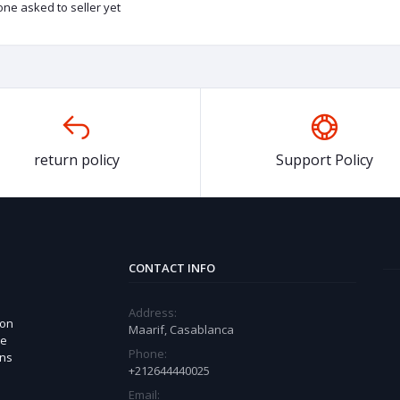
ne asked to seller yet
return policy
Support Policy
CONTACT INFO
Address:
 on
Maarif, Casablanca
ue
Phone:
ons
+212644440025
Email: