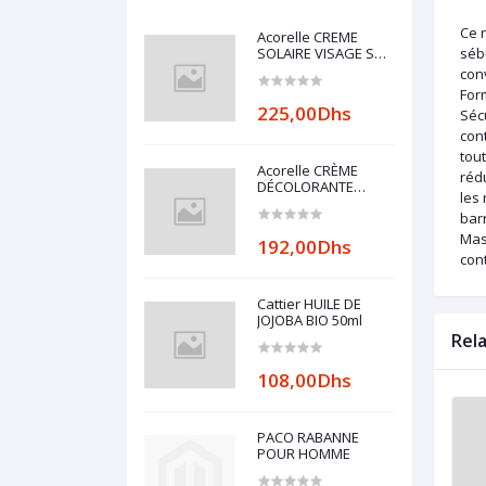
Ce n
Acorelle CREME
SOLAIRE VISAGE SPF
séb
50 BIO 50ML
con
Form
225,00Dhs
Séc
cont
tout
Acorelle CRÈME
rédu
DÉCOLORANTE
les 
VISAGE & CORPS BIO
barr
2X30ML
Mass
192,00Dhs
con
Cattier HUILE DE
JOJOBA BIO 50ml
Rel
108,00Dhs
PACO RABANNE
POUR HOMME