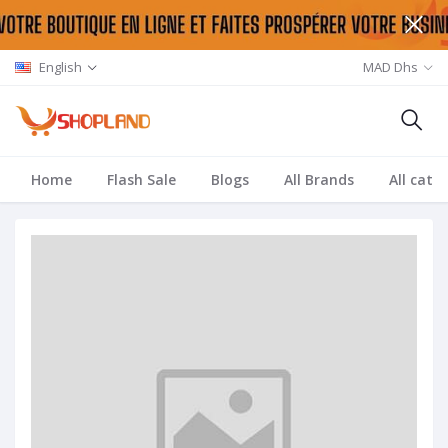
English
MAD Dhs
Home
Flash Sale
Blogs
All Brands
All cate