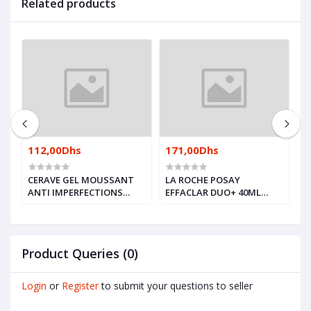
Related products
112,00Dhs
171,00Dhs
1
CERAVE GEL MOUSSANT
LA ROCHE POSAY
C
ANTI IMPERFECTIONS
EFFACLAR DUO+ 40ML
N
236ML
SOIN ANTI RÉCIDIVE
R
N
Product Queries (0)
Login
or
Register
to submit your questions to seller