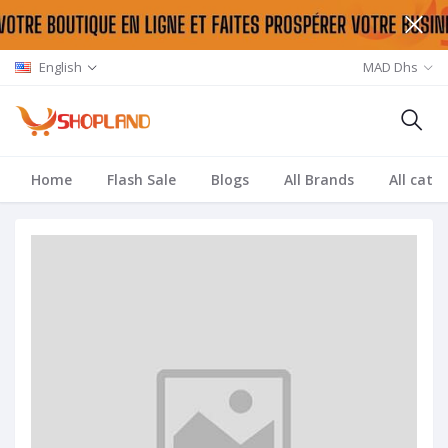
English
MAD Dhs
Home
Flash Sale
Blogs
All Brands
All cate