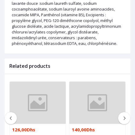
lavante douce :sodium laureth sulfate, sodium
cocoamphoacétate, sodium lauroyl avoine aminoacides,
cocamide MIPA, Panthénol (vitamine B5), Excipients :
propylène glycol, PEG-120 diméthicone copolyol, méthyl
glucose dioléate, acide lactique, acrylamidopropyltrimonium
chlorure/acrylates copolymer, glycol distéarate,
imidazolidinyl urée, conservateurs : parabens,
phénoxyéthanol, tétrasodium EDTA, eau, chlorphénésine.
Related products
126,00Dhs
140,00Dhs
2