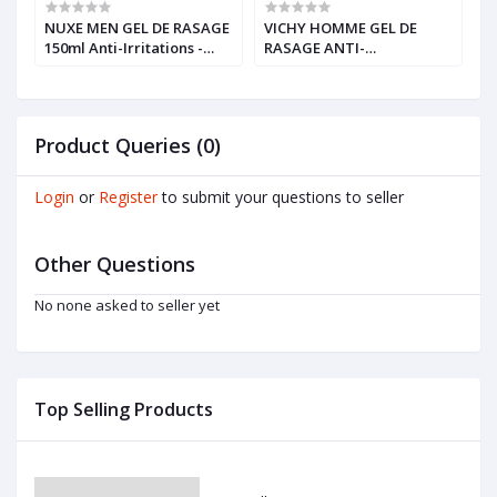
NUXE MEN GEL DE RASAGE
VICHY HOMME GEL DE
B
150ml Anti-Irritations -
RASAGE ANTI-
L
Hypoallergénique
IRRITATIONS 150ml
Product Queries (0)
Login
or
Register
to submit your questions to seller
Other Questions
No none asked to seller yet
Top Selling Products