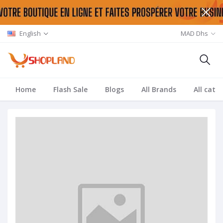
English
MAD Dhs
Home
Flash Sale
Blogs
All Brands
All cate