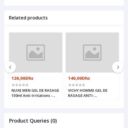
Related products
126,00Dhs
140,00Dhs
2
NUXE MEN GEL DE RASAGE
VICHY HOMME GEL DE
B
150ml Anti-Irritations -
RASAGE ANTI-
L
Hypoallergénique
IRRITATIONS 150ml
Product Queries (0)