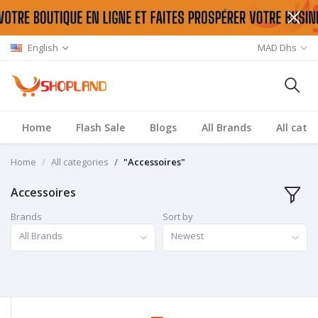
English
MAD Dhs
Home
Flash Sale
Blogs
All Brands
All cate
Home
All categories
"Accessoires"
Accessoires
Brands
Sort by
All Brands
Newest