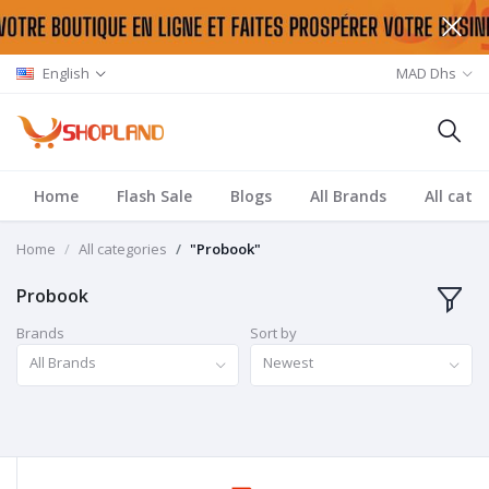
English
MAD Dhs
Home
Flash Sale
Blogs
All Brands
All cate
Home
All categories
"Probook"
Probook
Brands
Sort by
All Brands
Newest