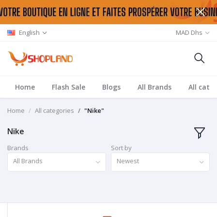
English
MAD Dhs
Home
Flash Sale
Blogs
All Brands
All cate
Home
All categories
"Nike"
Nike
Brands
Sort by
All Brands
Newest