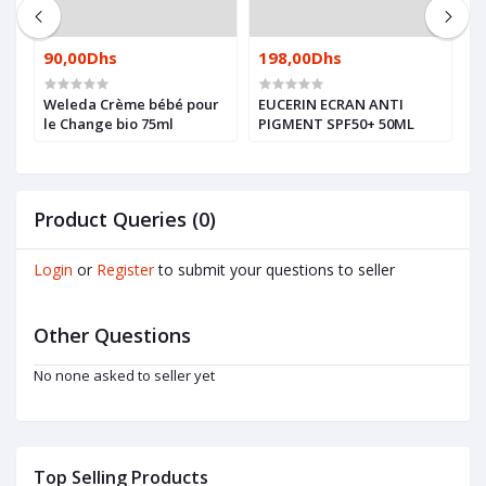
90,00Dhs
198,00Dhs
1
Weleda Crème bébé pour
EUCERIN ECRAN ANTI
B
le Change bio 75ml
PIGMENT SPF50+ 50ML
E
R
Product Queries (0)
Login
or
Register
to submit your questions to seller
Other Questions
No none asked to seller yet
Top Selling Products