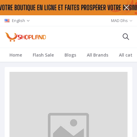
English
MAD Dhs
Home
Flash Sale
Blogs
All Brands
All cate