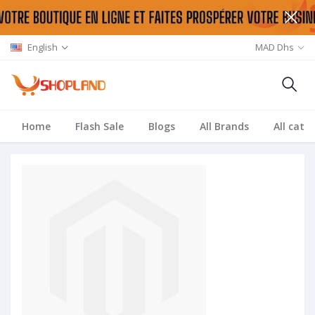
English
MAD Dhs
Home
Flash Sale
Blogs
All Brands
All cate