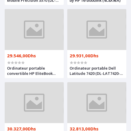
Mobile Precision 3570 (DL-
by HP 16-b0005nk (4C8X9EA)
PR3570M-I7)
29.546,00Dhs
29.931,00Dhs
Ordinateur portable
Ordinateur portable Dell
convertible HP EliteBook
Latitude 7420 (DL-LAT7420-
x360 1040 G8 (358U2EA)
I7-W)
30.327,00Dhs
32.813,00Dhs