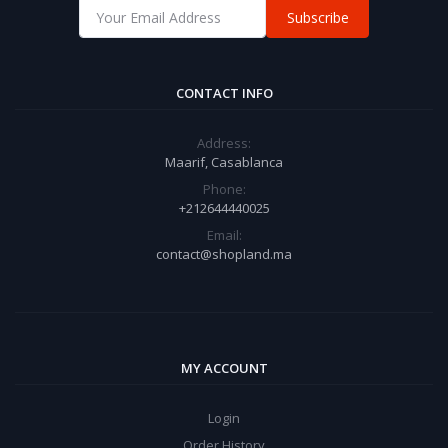
Subscribe
CONTACT INFO
Address:
Maarif, Casablanca
Phone:
+212644440025
Email:
contact@shopland.ma
MY ACCOUNT
Login
Order History