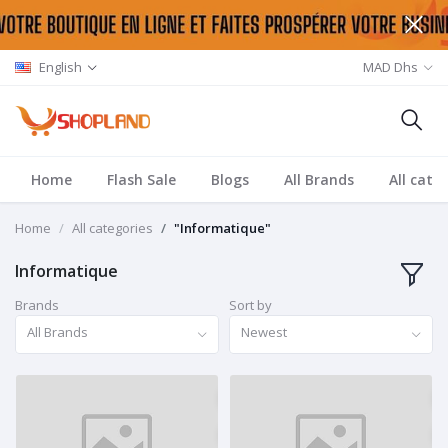
English
MAD Dhs
Home
Flash Sale
Blogs
All Brands
All cate
Home
All categories
"Informatique"
Informatique
Brands
Sort by
All Brands
Newest